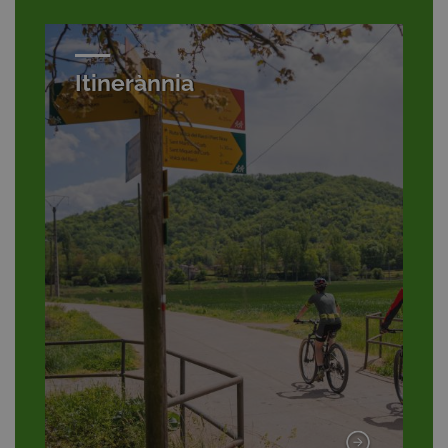
Itinerànnia