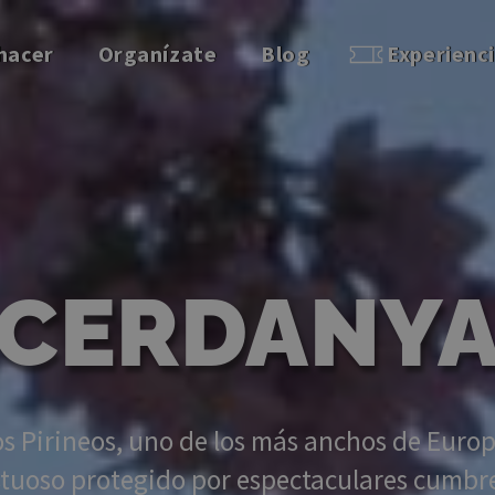
hacer
Organízate
Blog
Experienc
CERDANY
los Pirineos, uno de los más anchos de Euro
stuoso protegido por espectaculares cumbre