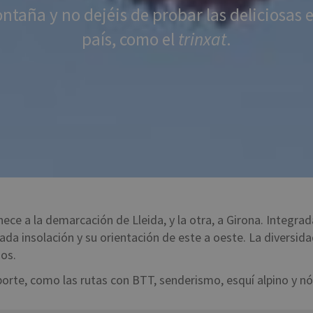
taña y no dejéis de probar las deliciosas 
país, como el
trinxat
.
ce a la demarcación de Lleida, y la otra, a Girona. Integrada
da insolación y su orientación de este a oeste. La diversidad
os.
eporte, como las rutas con BTT, senderismo, esquí alpino y nó