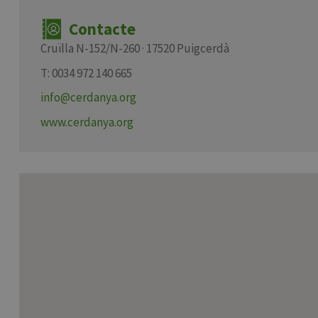
Contacte
Cruïlla N-152/N-260 · 17520 Puigcerdà
T: 0034 972 140 665
info@cerdanya.org
www.cerdanya.org