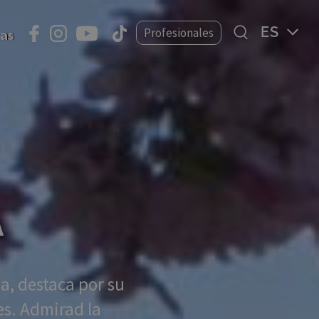
Select
Profesionales
ias
your
language
A
pa, destaca por su
s. Admirad la