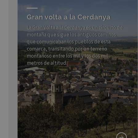
Gran volta a la Cerdanya
La Gran Volta a la Cerdanya es un circuito de
montaña que sigue los antiguos caminos
que comunicaban los pueblos de esta
comarca, transitando por un terreno
montañoso entre los mil y los dos mil
metros de altitud.