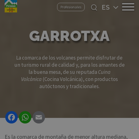
Pasar
Select
Profesionales
al
your
contenido
language
principal
GARROTXA
La comarca de los volcanes permite disfrutar de
un turismo rural de calidad y, para los amantes de
la buena mesa, de su reputada
Cuina
Volcànica
(Cocina Volcánica), con productos
autóctonos y tradicionales.
Facebook
WhatsApp
Email
Es la comarca de montaña de menor altura mediana,