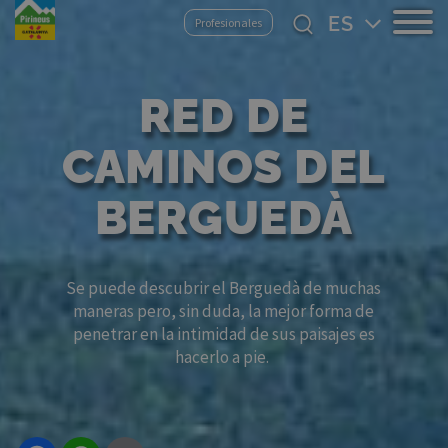
Pasar
Select
Profesionales
al
your
contenido
language
principal
RED DE
CAMINOS DEL
BERGUEDÀ
Se puede descubrir el Berguedà de muchas
maneras pero, sin duda, la mejor forma de
penetrar en la intimidad de sus paisajes es
hacerlo a pie.
Facebook
WhatsApp
Email