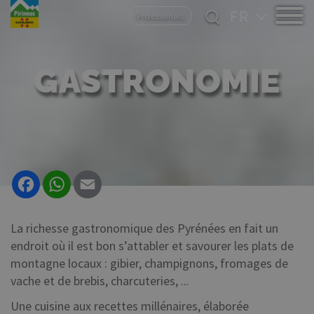
Aller
Select
Professionals
au
your
contenu
language
principal
GASTRONOMIE
Facebook
WhatsApp
Email
La richesse gastronomique des Pyrénées en fait un
endroit où il est bon s’attabler et savourer les plats de
montagne locaux : gibier, champignons, fromages de
vache et de brebis, charcuteries, ...
Une cuisine aux recettes millénaires, élaborée