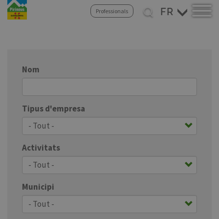
Select
Professionals
your
Aller
language
au
contenu
principal
Nom
Tipus d'empresa
Activitats
Municipi