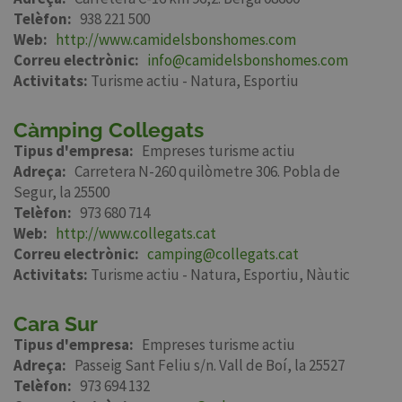
Telèfon
938 221 500
Web
http://www.camidelsbonshomes.com
Correu electrònic
info@camidelsbonshomes.com
Activitats:
Turisme actiu - Natura
Esportiu
Càmping Collegats
Tipus d'empresa
Empreses turisme actiu
Adreça
Carretera N-260 quilòmetre 306. Pobla de
Segur, la 25500
Telèfon
973 680 714
Web
http://www.collegats.cat
Correu electrònic
camping@collegats.cat
Activitats:
Turisme actiu - Natura
Esportiu
Nàutic
Cara Sur
Tipus d'empresa
Empreses turisme actiu
Adreça
Passeig Sant Feliu s/n. Vall de Boí, la 25527
Telèfon
973 694 132