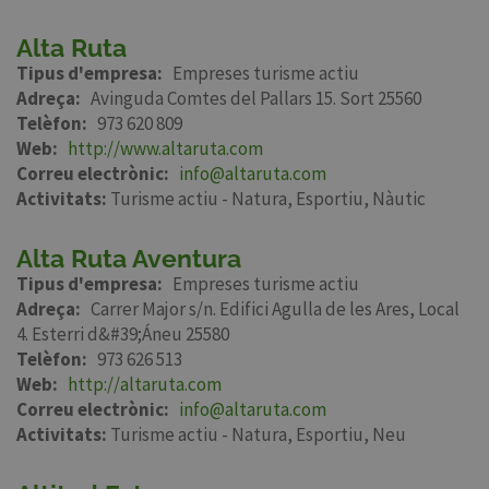
Alta Ruta
Tipus d'empresa
Empreses turisme actiu
Adreça
Avinguda Comtes del Pallars 15. Sort 25560
Telèfon
973 620 809
Web
http://www.altaruta.com
Correu electrònic
info@altaruta.com
Activitats:
Turisme actiu - Natura
Esportiu
Nàutic
Alta Ruta Aventura
Tipus d'empresa
Empreses turisme actiu
Adreça
Carrer Major s/n. Edifici Agulla de les Ares, Local
4. Esterri d&#39;Áneu 25580
Telèfon
973 626 513
Web
http://altaruta.com
Correu electrònic
info@altaruta.com
Activitats:
Turisme actiu - Natura
Esportiu
Neu