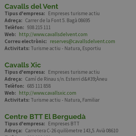
Cavalls del Vent
Tipus d'empresa
Empreses turisme actiu
Adreça
Carrer de la Font 5. Bagà 08695
Telèfon
938 215 111
Web
http://www.cavallsdelvent.com
Correu electrònic
reserves@cavallsdelvent.com
Activitats:
Turisme actiu - Natura
Esportiu
Cavalls Xic
Tipus d'empresa
Empreses turisme actiu
Adreça
Camí de Rinau s/n. Esterri d&#39;Àneu
Telèfon
685 111 858
Web
http://www.cavallsxic.com
Activitats:
Turisme actiu - Natura
Familiar
Centre BTT El Berguedà
Tipus d'empresa
Empreses BTT
Adreça
Carretera C-26 quilòmetre 143,5. Avià 08610