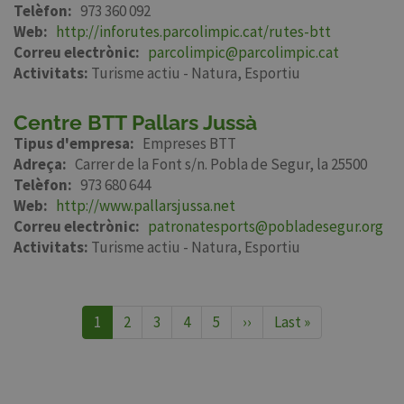
Telèfon
973 360 092
Web
http://inforutes.parcolimpic.cat/rutes-btt
Correu electrònic
parcolimpic@parcolimpic.cat
Activitats:
Turisme actiu - Natura
Esportiu
Centre BTT Pallars Jussà
Tipus d'empresa
Empreses BTT
Adreça
Carrer de la Font s/n. Pobla de Segur, la 25500
Telèfon
973 680 644
Web
http://www.pallarsjussa.net
Correu electrònic
patronatesports@pobladesegur.org
Activitats:
Turisme actiu - Natura
Esportiu
Pagination
Page
1
Page
2
Page
3
Page
4
Page
5
Page
››
Dernière
Last »
courante
suivante
page