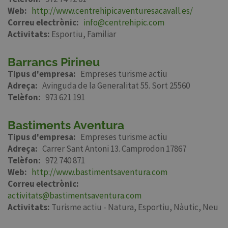
Web
http://www.centrehipicaventuresacavall.es/
Correu electrònic
info@centrehipic.com
Activitats:
Esportiu
Familiar
Barrancs Pirineu
Tipus d'empresa
Empreses turisme actiu
Adreça
Avinguda de la Generalitat 55. Sort 25560
Telèfon
973 621 191
Bastiments Aventura
Tipus d'empresa
Empreses turisme actiu
Adreça
Carrer Sant Antoni 13. Camprodon 17867
Telèfon
972 740 871
Web
http://www.bastimentsaventura.com
Correu electrònic
activitats@bastimentsaventura.com
Activitats:
Turisme actiu - Natura
Esportiu
Nàutic
Neu