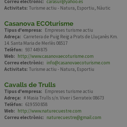
Correu electrònic
carasur@yahoo.es
Activitats:
Turisme actiu - Natura
Esportiu
Nàutic
Casanova ECOturisme
Tipus d'empresa
Empreses turisme actiu
Adreça
Carretera de Puig Reig a Prats de Lluçanès Km.
14. Santa Maria de Merlès 08517
Telèfon
937 449 875
Web
http://www.casanovaecoturisme.com
Correu electrònic
info@casanovaecoturisme.com
Activitats:
Turisme actiu - Natura
Esportiu
Cavalls de Trulls
Tipus d'empresa
Empreses turisme actiu
Adreça
# Masia Trulls s/n. Viver i Serrateix 08673
Telèfon
619 550 858
Web
http://www.naturecuestre.com
Correu electrònic
naturecuestre@gmail.com