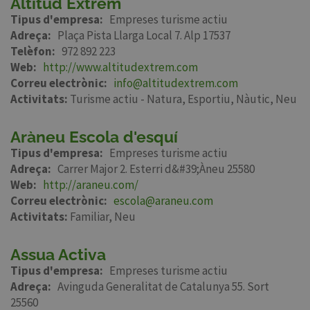
Altitud Extrem
Tipus d'empresa
Empreses turisme actiu
Adreça
Plaça Pista Llarga Local 7. Alp 17537
Telèfon
972 892 223
Web
http://www.altitudextrem.com
Correu electrònic
info@altitudextrem.com
Activitats:
Turisme actiu - Natura
Esportiu
Nàutic
Neu
Aràneu Escola d'esquí
Tipus d'empresa
Empreses turisme actiu
Adreça
Carrer Major 2. Esterri d&#39;Àneu 25580
Web
http://araneu.com/
Correu electrònic
escola@araneu.com
Activitats:
Familiar
Neu
Assua Activa
Tipus d'empresa
Empreses turisme actiu
Adreça
Avinguda Generalitat de Catalunya 55. Sort
25560