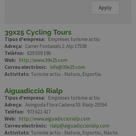
Apply
39x25 Cycling Tours
Tipus d'empresa
Empreses turisme actiu
Adreça
Carrer Fontanals 2. Alp 17538
Telèfon
629 559 198
Web
http://www.39x25.com
Correu electrònic
info@39x25.com
Activitats:
Turisme actiu - Natura
Esportiu
Aiguadicció Rialp
Tipus d'empresa
Empreses turisme actiu
Adreça
Avinguda Flora Cadena 55. Rialp 25594
Telèfon
973 621 417
Web
http://www.aiguadicciorialp.com
Correu electrònic
rialp@aiguadicciorialp.com
Activitats:
Turisme actiu - Natura
Esportiu
Nàutic