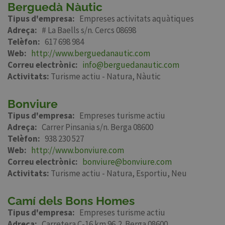
Berguedà Nàutic
Tipus d'empresa
Empreses activitats aquàtiques
Adreça
# La Baells s/n. Cercs 08698
Telèfon
617 698 984
Web
http://www.berguedanautic.com
Correu electrònic
info@berguedanautic.com
Activitats:
Turisme actiu - Natura
Nàutic
Bonviure
Tipus d'empresa
Empreses turisme actiu
Adreça
Carrer Pinsania s/n. Berga 08600
Telèfon
938 230 527
Web
http://www.bonviure.com
Correu electrònic
bonviure@bonviure.com
Activitats:
Turisme actiu - Natura
Esportiu
Neu
Camí dels Bons Homes
Tipus d'empresa
Empreses turisme actiu
Adreça
Carretera C-16 km 96,2. Berga 08600