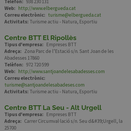
Telèfon
938 230 131
Web
http://www.elbergueda.cat
Correu electrònic
turisme@elbergueda.cat
Activitats:
Turisme actiu - Natura
Esportiu
Centre BTT El Ripollès
Tipus d'empresa
Empreses BTT
Adreça
Zona Parc de l’Estació s/n. Sant Joan de les
Abadesses 17860
Telèfon
972 720 599
Web
http://www.santjoandelesabadesses.com
Correu electrònic
turisme@santjoandelesabadeses.com
Activitats:
Turisme actiu - Natura
Esportiu
Centre BTT La Seu - Alt Urgell
Tipus d'empresa
Empreses BTT
Adreça
Carrer Circumval·lació s/n. Seu d&#39;Urgell, la
25700