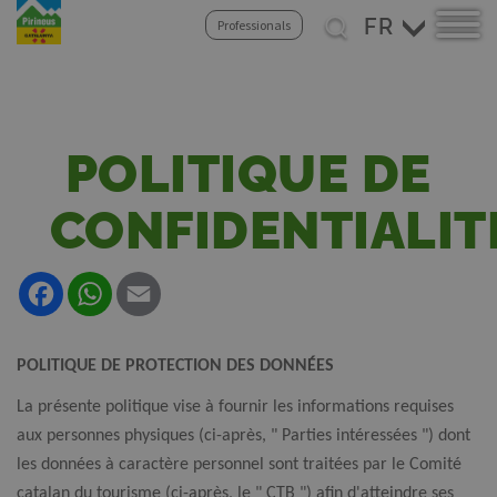
Aller
Select
Professionals
au
your
contenu
language
principal
POLITIQUE DE
CONFIDENTIALIT
Facebook
WhatsApp
Email
POLITIQUE DE PROTECTION DES DONNÉES
La présente politique vise à fournir les informations requises
aux personnes physiques (ci-après, " Parties intéressées ") dont
les données à caractère personnel sont traitées par le Comité
catalan du tourisme (ci-après, le " CTB ") afin d'atteindre ses