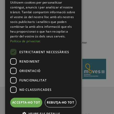
Utilitzem cookies per personalitzar
contingut, anuncis i per analitzar el nostre
trànsit. També compartim informació sobre
el vostre ús del nostre lloc amb els nostres
socis publicitaris i analítics que poden
combinar-la amb altra informació que els
heu proporcionat o que han recopilat a
partir del vostre ús dels seus serveis.
Política de privacitat
ESTRICTAMENT NECESSÀRIES
RENDIMENT
ORIENTACIÓ
FUNCIONALITAT
NO CLASSIFICADES
© 2026 Pirineus de Catalunya
ACCEPTA-HO TOT
REBUTJA-HO TOT
VEURE ELS DETALLS