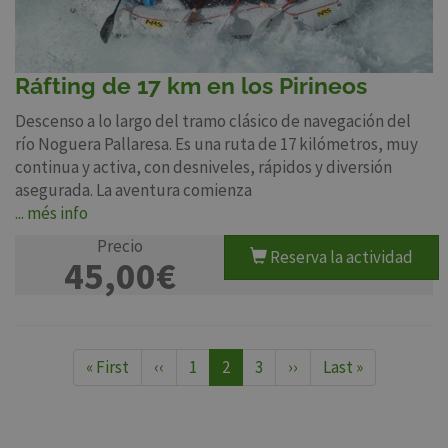
Ráfting de 17 km en los Pirineos
Descenso a lo largo del tramo clásico de navegación del
río Noguera Pallaresa. Es una ruta de 17 kilómetros, muy
continua y activa, con desniveles, rápidos y diversión
asegurada. La aventura comienza
... més info
Precio
Reserva la actividad
45,00€
Paginación
Primera
« First
Página
‹‹
Página
1
Página
2
Página
3
Siguiente
››
Última
Last »
página
anterior
actual
página
página