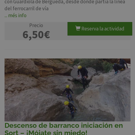
con Guardiola de Berguedà, desde donde partía la línea
del ferrocarril de vía
... més info
Precio
Reserva la actividad
6,50€
Descenso de barranco iniciación en
Sort – ¡Mójate sin miedo!