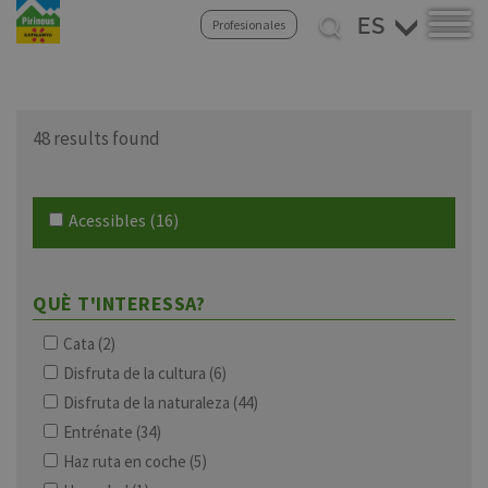
Select
Profesionales
your
Pasar
language
al
contenido
principal
48 results found
Acessibles
(16)
QUÈ T'INTERESSA?
Cata
(2)
Disfruta de la cultura
(6)
Disfruta de la naturaleza
(44)
Entrénate
(34)
Haz ruta en coche
(5)