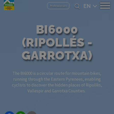
Skip
Select
Professionals
to
your
main
language
content
BI6000
(RIPOLLÉS -
GARROTXA)
The BI6000 is a circular route for mountain bikes,
running through the Eastern Pyrenees, enabling
cyclists to discover the hidden places of Ripollès,
Vallespir and Garrotxa Counties.
Facebook
WhatsApp
Email