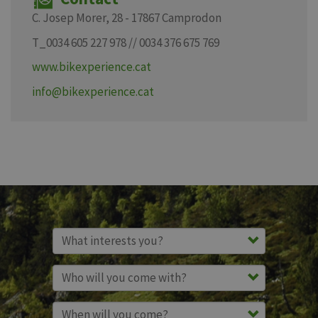
C. Josep Morer, 28 - 17867 Camprodon
T_0034 605 227 978 // 0034 376 675 769
www.bikexperience.cat
info@bikexperience.cat