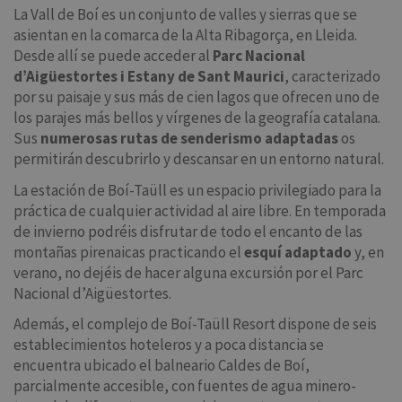
La Vall de Boí es un conjunto de valles y sierras que se
asientan en la comarca de la Alta Ribagorça, en Lleida.
Desde allí se puede acceder al
Parc Nacional
d’Aigüestortes i Estany de Sant Maurici
, caracterizado
por su paisaje y sus más de cien lagos que ofrecen uno de
los parajes más bellos y vírgenes de la geografía catalana.
Sus
numerosas rutas de senderismo adaptadas
os
permitirán descubrirlo y descansar en un entorno natural.
La estación de Boí-Taüll es un espacio privilegiado para la
práctica de cualquier actividad al aire libre. En temporada
de invierno podréis disfrutar de todo el encanto de las
montañas pirenaicas practicando el
esquí adaptado
y, en
verano, no dejéis de hacer alguna excursión por el Parc
Nacional d’Aigüestortes.
Además, el complejo de Boí-Taüll Resort dispone de seis
establecimientos hoteleros y a poca distancia se
encuentra ubicado el balneario Caldes de Boí,
parcialmente accesible, con fuentes de agua minero-