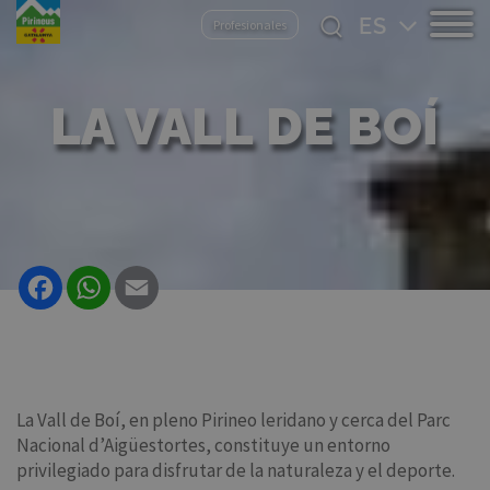
Pasar
Select
Profesionales
al
your
contenido
language
principal
LA VALL DE BOÍ
Facebook
WhatsApp
Email
La Vall de Boí, en pleno Pirineo leridano y cerca del Parc
Nacional d’Aigüestortes, constituye un entorno
privilegiado para disfrutar de la naturaleza y el deporte.