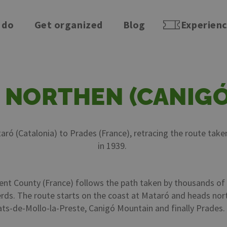
 do
Get organized
Blog
Experien
 NORTHEN (CANIG
taró (Catalonia) to Prades (France), retracing the route take
in 1939.
t County (France) follows the path taken by thousands of exi
herds. The route starts on the coast at Mataró and heads nor
ats-de-Mollo-la-Preste, Canigó Mountain and finally Prades.