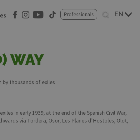
Select
Professionals
ces
your
language
Ó) WAY
n by thousands of exiles
les in early 1939, at the end of the Spanish Civil War,
thwards via Tordera, Osor, Les Planes d’Hostoles, Olot,