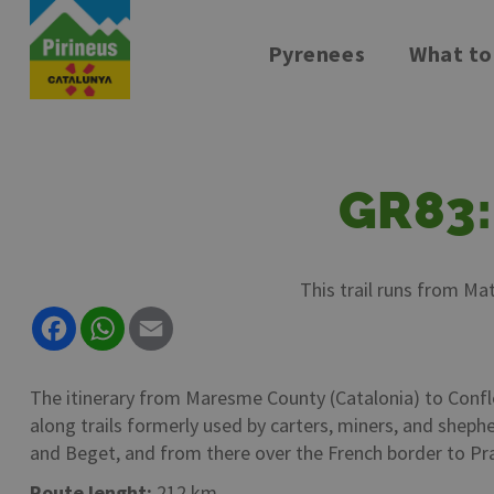
Pyrenees
What to
Skip
to
main
content
GR83:
This trail runs from Ma
Facebook
WhatsApp
Email
The itinerary from Maresme County (Catalonia) to Conflen
along trails formerly used by carters, miners, and shep
and Beget, and from there over the French border to Pr
Route lenght:
212 km.