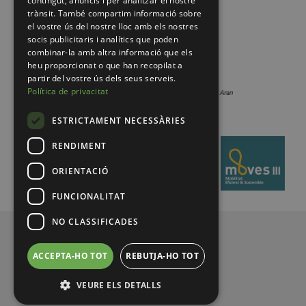
contingut, anuncis i per analitzar el nostre
trànsit. També compartim informació sobre
el vostre ús del nostre lloc amb els nostres
socis publicitaris i analítics que poden
combinar-la amb altra informació que els
heu proporcionat o que han recopilat a
partir del vostre ús dels seus serveis.
Política de privacitat
ESTRICTAMENT NECESSÀRIES
RENDIMENT
ORIENTACIÓ
FUNCIONALITAT
NO CLASSIFICADES
© 2026 Pirineus de Catalunya
ACCEPTA-HO TOT
REBUTJA-HO TOT
VEURE ELS DETALLS
Legal notice
Privacy policy