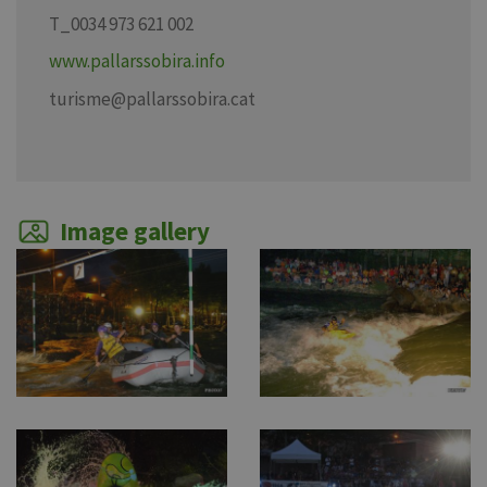
T_0034 973 621 002
www.pallarssobira.info
turisme@pallarssobira.cat
Image gallery