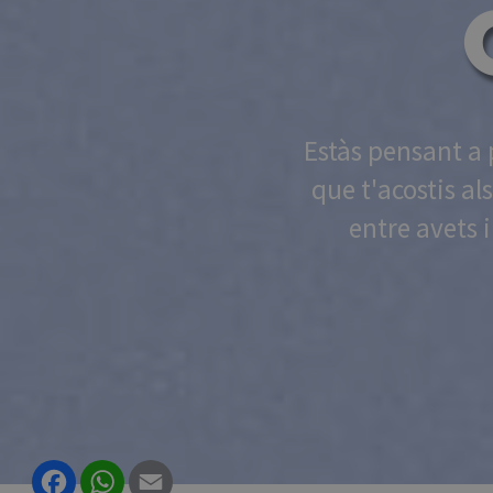
Estàs pensant a 
que t'acostis al
entre avets 
Facebook
WhatsApp
Email