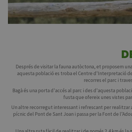
D
Després de visitar la fauna autòctona, et proposem un
aquesta població es troba el Centre d'Interpretació de
recorres el parc i trave
Bagà és una porta d'accés al parc i des d'aquesta població 
fusta que ofereix unes vistes pa
Un altre recorregut interessant i refrescant per realitzar 
pícnic del Pont de Sant Joan i passa per la Font de l’Adou, 
Una altra ruta fàcil de realitzar i de només 2,4 km és la 