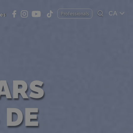
Select
Professionals
ces
your
language
ARS
 DE