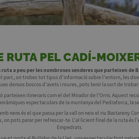
E RUTA PEL CADÍ-MOIXE
a
ruta a peu per les nombroses senderes que parteixen de Ba
l parc, on trobes tot tipus d'informació sobre l'entorn, les div
sses densos boscos d'avets i roures, pots tenir la sort de trobar
parteixen itineraris com el del Mirador de l’Orris. Aquest recorr
noràmiques espectaculars de la muntanya del Pedraforca, la serra
amb nens és el que passa per la vall on neix el riu Bastareny. Co
on pots parar per refrescar-te. L'al·licient final de la ruta és l
Empedrats.
que et porta al Bullidor de la Llet, una espectacular font natura