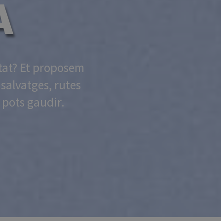
A
utat? Et proposem
 salvatges, rutes
 pots gaudir.