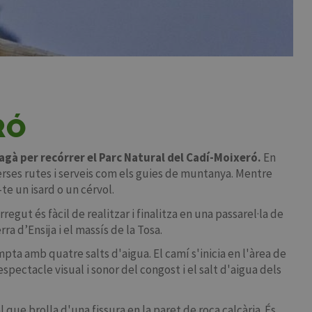
RÓ
gà per recórrer el Parc Natural del Cadí-Moixeró.
En
erses rutes i serveis com els guies de muntanya. Mentre
-te un isard o un cérvol.
egut és fàcil de realitzar i finalitza en una passarel·la de
 d’Ensija i el massís de la Tosa.
mpta amb quatre salts d'aigua. El camí s'inicia en l'àrea de
'espectacle visual i sonor del congost i el salt d'aigua dels
l que brolla d'una fissura en la paret de roca calcària. És