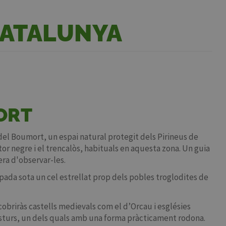
CATALUNYA
ORT
 del Boumort, un espai natural protegit dels Pirineus de
tor negre i el trencalòs, habituals en aquesta zona. Un guia
era d'observar-les.
mpada sota un cel estrellat prop dels pobles troglodites de
cobriràs castells medievals com el d’Orcau i esglésies
asturs, un dels quals amb una forma pràcticament rodona.