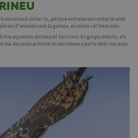
IRINEU
s els encantarà visitar-lo, perquè entraran en contacte amb
ècies d'animals com la guineu, el voltor i el trencalòs.
e. Entre aquestes destaca el
Toca toca
. En grups reduïts, els
la mà. Aquesta activitat es recomana a partir dels cinc anys.