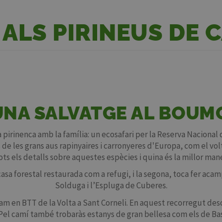
 ALS PIRINEUS DE 
UNA SALVATGE AL BOUM
pirinenca amb la família: un ecosafari per la Reserva Nacional
s de les grans aus rapinyaires i carronyeres d'Europa, com el vol
tots els detalls sobre aquestes espècies i quina és la millor man
casa forestal restaurada com a refugi, i la segona, toca fer aca
Solduga i l’Espluga de Cuberes.
tram en BTT de la Volta a Sant Corneli. En aquest recorregut des
 Pel camí també trobaràs estanys de gran bellesa com els de B