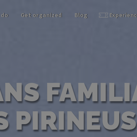
 do
Get organized
Blog
Experien
ANS FAMILI
S PIRINEUS