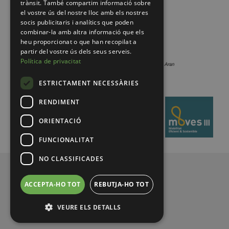
trànsit. També compartim informació sobre
el vostre ús del nostre lloc amb els nostres
socis publicitaris i analítics que poden
combinar-la amb altra informació que els
heu proporcionat o que han recopilat a
partir del vostre ús dels seus serveis.
Política de privacitat
ESTRICTAMENT NECESSÀRIES
RENDIMENT
ORIENTACIÓ
FUNCIONALITAT
NO CLASSIFICADES
© 2026 Pirineus de Catalunya
ACCEPTA-HO TOT
REBUTJA-HO TOT
VEURE ELS DETALLS
Legal notice
Privacy policy
MENUFOOTER