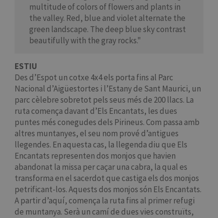
multitude of colors of flowers and plants in
the valley. Red, blue and violet alternate the
green landscape. The deep blue sky contrast
beautifully with the gray rocks."
ESTIU
Des d’Espot un cotxe 4x4 els porta fins al Parc
Nacional d’Aigüestortes i l’Estany de Sant Maurici, un
parc cèlebre sobretot pels seus més de 200 llacs. La
ruta comença davant d’Els Encantats, les dues
puntes més conegudes dels Pirineus. Com passa amb
altres muntanyes, el seu nom prové d’antigues
llegendes. En aquesta cas, la llegenda diu que Els
Encantats representen dos monjos que havien
abandonat la missa per caçar una cabra, la qual es
transforma en el sacerdot que castiga els dos monjos
petrificant-los. Aquests dos monjos són Els Encantats.
A partir d’aquí, comença la ruta fins al primer refugi
de muntanya. Serà un camí de dues vies construïts,