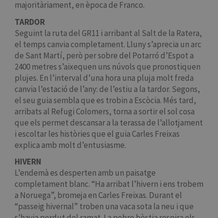
majoritàriament, en època de Franco.
TARDOR
Seguint la ruta del GR11 i arribant al Salt de la Ratera,
el temps canvia completament. Lluny s’aprecia un arc
de Sant Martí, però per sobre del Potarró d’Espot a
2400 metres s’aixequen uns núvols que pronostiquen
plujes. En l’interval d’una hora una pluja molt freda
canvia l’estació de l’any: de l’estiu a la tardor. Segons,
el seu guia sembla que es trobin a Escòcia. Més tard,
arribats al Refugi Colomers, torna a sortir el sol cosa
que els permet descansar a la terassa de l’allotjament
i escoltar les històries que el guia Carles Freixas
explica amb molt d’entusiasme.
HIVERN
L’endemà es desperten amb un paisatge
completament blanc. “Ha arribat l’hivern i ens trobem
a Noruega”, bromeja en Carles Freixas. Durant el
“passeig hivernal” troben una vaca sota la neu i que
s’havia perdut del ramat. La pobre bèstia respira els