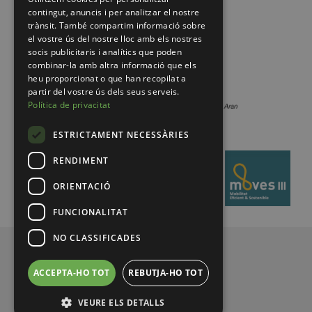
contingut, anuncis i per analitzar el nostre
trànsit. També compartim informació sobre
el vostre ús del nostre lloc amb els nostres
socis publicitaris i analítics que poden
combinar-la amb altra informació que els
heu proporcionat o que han recopilat a
partir del vostre ús dels seus serveis.
Política de privacitat
ESTRICTAMENT NECESSÀRIES
RENDIMENT
ORIENTACIÓ
FUNCIONALITAT
NO CLASSIFICADES
© 2026 Pirineus de Catalunya
ACCEPTA-HO TOT
REBUTJA-HO TOT
VEURE ELS DETALLS
Legal notice
Privacy policy