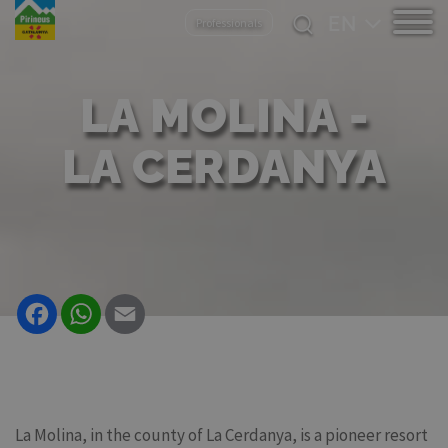
Skip
Select
Professionals
to
your
main
language
content
LA MOLINA -
LA CERDANYA
Facebook
WhatsApp
Email
La Molina, in the county of La Cerdanya, is a pioneer resort