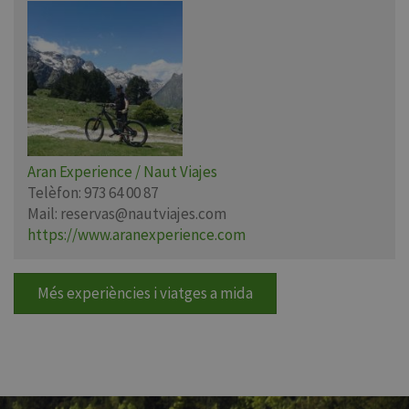
Aran Experience / Naut Viajes
Telèfon:
973 64 00 87
Mail:
reservas@nautviajes.com
https://www.aranexperience.com
Més experiències i viatges a mida