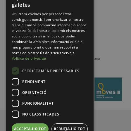
galetes
Utilitzem cookies per personalitzar
contingut, anuncis i per analitzar el nostre
trànsit. També compartim informació sobre
el vostre ús del nostre lloc amb els nostres
socis publicitaris i analítics que poden
combinar-la amb altra informació que els
heu proporcionat o que han recopilat a
partir del vostre ús dels seus serveis.
Política de privacitat
ESTRICTAMENT NECESSÀRIES
RENDIMENT
ORIENTACIÓ
FUNCIONALITAT
NO CLASSIFICADES
© 2026 Pirineus de Catalunya
ACCEPTA-HO TOT
REBUTJA-HO TOT