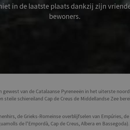
iet in de laatste plaats dankzij zijn vriende
bewoners.
n gewest van de Catalaanse Pyreneeën in het uiterste noorde
 en steile schiereiland Cap de Creus de Middellandse Zee ber
enhirs, de Grieks-Romeinse overblijfselen van Empúries, de 
guamolls de l’Empordà, Cap de Creus, Albera en Bassegoda).