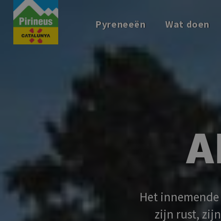
Overslaan
en
Pyreneeën
Wat doen
naar
de
inhoud
gaan
A
Het innemende g
zijn rust, zi