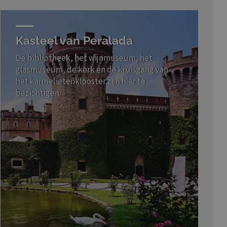
Kasteel van Peralada
De bibliotheek, het wijnmuseum, het
glasmuseum, de kerk en de kruisgang van
het karmelietenklooster zijn hier te
bezichtigen.