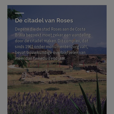
De citadel van Roses
Degene die de stad Roses aan de Costa
Brava bezoekt moet zeker een wandeling
door de citadel maken. Dit complex, dat
sinds 1961 onder monumentenzorg valt,
bevat bouwkundige overblijfselen van
meer dan tweeduizend jaar.