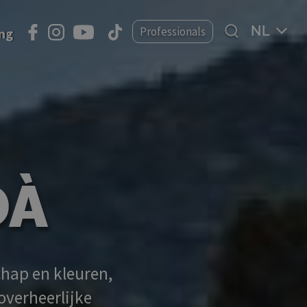
Select
Professionals
ing
your
language
DÀ
chap en kleuren,
 overheerlijke