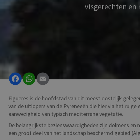
visgerechten en n
Facebook
WhatsApp
Email
Figueres is de hoofdstad van dit meest oostelijk gelege
van de uitlopers van de Pyreneeën die hier via het ruige
aanwezigheid van typisch mediterrane vegetatie.
De belangrijkste bezienswaardigheden zijn dolmens en m
een groot deel van het landschap beschermd gebied (Ai