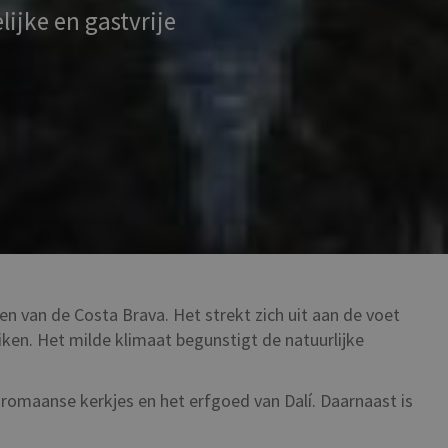
lijke en gastvrije
n van de Costa Brava. Het strekt zich uit aan de voet
eiken. Het milde klimaat begunstigt de natuurlijke
romaanse kerkjes en het erfgoed van Dalí. Daarnaast is