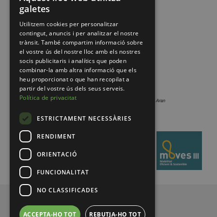
galetes
Utilitzem cookies per personalitzar
contingut, anuncis i per analitzar el nostre
trànsit. També compartim informació sobre
el vostre ús del nostre lloc amb els nostres
socis publicitaris i analítics que poden
combinar-la amb altra informació que els
heu proporcionat o que han recopilat a
partir del vostre ús dels seus serveis.
Política de privacitat
ESTRICTAMENT NECESSÀRIES
RENDIMENT
ORIENTACIÓ
FUNCIONALITAT
NO CLASSIFICADES
© 2026 Pirineus de Catalunya
ACCEPTA-HO TOT
REBUTJA-HO TOT