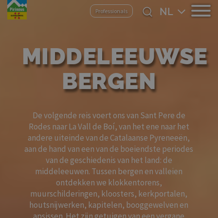
Overslaan
Select
Professionals
en
your
naar
language
de
MIDDELEEUWSE
inhoud
gaan
BERGEN
De volgende reis voert ons van Sant Pere de
Rodes naar La Vall de Boí, van het ene naar het
andere uiteinde van de Catalaanse Pyreneeën,
aan de hand van een van de boeiendste periodes
van de geschiedenis van het land: de
middeleeuwen. Tussen bergen en valleien
ontdekken we klokkentorens,
muurschilderingen, kloosters, kerkportalen,
houtsnijwerken, kapitelen, booggewelven en
apsissen. Het zijn getuigen van een vergane