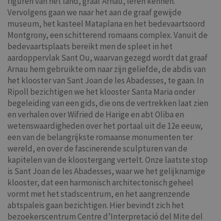
figuren van het land, graaf Arnau, leren kennen.
Vervolgens gaan we naar het aan de graaf gewijde
museum, het kasteel Mataplana en het bedevaartsoord
Montgrony, een schitterend romaans complex. Vanuit de
bedevaartsplaats bereikt men de spleet in het
aardoppervlak Sant Ou, waarvan gezegd wordt dat graaf
Arnau hem gebruikte om naar zijn geliefde, de abdis van
het klooster van Sant Joan de les Abadesses, te gaan. In
Ripoll bezichtigen we het klooster Santa Maria onder
begeleiding van een gids, die ons de vertrekken laat zien
en verhalen over Wifried de Harige en abt Oliba en
wetenswaardigheden over het portaal uit de 12e eeuw,
een van de belangrijkste romaanse monumenten ter
wereld, en over de fascinerende sculpturen van de
kapitelen van de kloostergang vertelt. Onze laatste stop
is Sant Joan de les Abadesses, waar we het gelijknamige
klooster, dat een harmonisch architectonisch geheel
vormt met het stadscentrum, en het aangrenzende
abtspaleis gaan bezichtigen. Hier bevindt zich het
bezoekerscentrum Centre d’Interpretació del Mite del