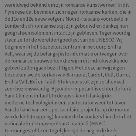
wereldwijd bekend om zijn romaanse kunstwerken. In dit
Pyrenese dal bevinden zich negen romaanse kerken, die in
de 11e en 12e eeuw volgens Noord-Italiaans voorbeeld in
Lombardisch-romaanse stijl zijn gebouwd en dankzij hun
geografisch isolement intact zijn gebleven. Tegenwoordig
staan ze tot de werelderfgoedlijst van de UNESCO. Wij
beginnen in het bezoekerscentrum in het dorp Erill la
Vall, waar wij de belangrijkste informatie ontvangen over
de romaanse bouwwerken die wij in dit indrukwekkende
gebied zullen gaan bezichtigen. Met deze aanwijzingen
bezoeken we de kerken van Barruera, Cardet, Coll, Durro,
Erill la Vall, Boí en Taüll. Stuk voor stuk zijn ze allemaal
zeer bezienswaardig. Bijzonder imposant is echter de kerk
Sant Climent in Taüll. In de apsis komt dankzij de
moderne technologieën een pantocrator weer tot leven.
Aan de hand van een spectaculaire projectie op de muren
van de kerk (mapping) kunnen de bezoekers hier de in het
nationale kunstmuseum van Catalonië (MNAC)
tentoongestelde en tegelijkertijd de nog in de kerk