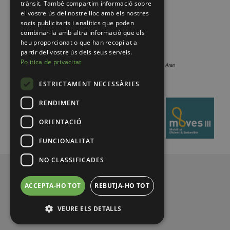
trànsit. També compartim informació sobre
el vostre ús del nostre lloc amb els nostres
socis publicitaris i analítics que poden
combinar-la amb altra informació que els
heu proporcionat o que han recopilat a
partir del vostre ús dels seus serveis.
Política de privacitat
ESTRICTAMENT NECESSÀRIES
RENDIMENT
ORIENTACIÓ
FUNCIONALITAT
NO CLASSIFICADES
© 2026 Pirineus de Catalunya
ACCEPTA-HO TOT
REBUTJA-HO TOT
VEURE ELS DETALLS
Legal notice
Privacy politiek
MENUFOOTER