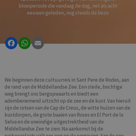
bloeiperiode die vandaag de dag, net als acht
eeuwen geleden, nog steeds de bezo
Facebook
WhatsApp
Email
We beginnen deze cultuurreis in Sant Pere de Rodes, aan
de rand van de Middellandse Zee. Een steile, bochtige
weg brengt ons bergopwaarts en biedt een
adembenemend uitzicht op de zee en de kust. Van hieruit
zijn de rotsen van de Cap de Creus, de witte huizen van de
kustdorpen, de grote baaien van Roses en El Port de la
Selva en de oneindige uitgestrektheid van de
Middellandse Zee te zien. Na aankomst bij de
parkeerplaats valt ons oog op de omgeving. Aan de ene