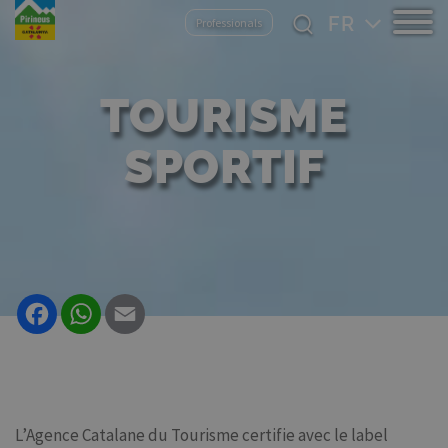
Aller
Select
Professionals
au
your
contenu
language
principal
TOURISME
SPORTIF
Facebook
WhatsApp
Email
L’Agence Catalane du Tourisme certifie avec le label