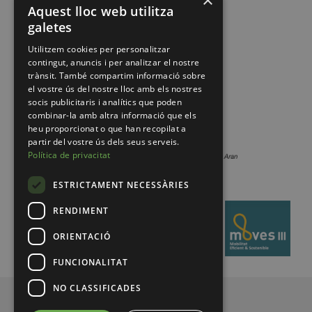
×
Aquest lloc web utilitza
galetes
Utilitzem cookies per personalitzar
contingut, anuncis i per analitzar el nostre
trànsit. També compartim informació sobre
el vostre ús del nostre lloc amb els nostres
socis publicitaris i analítics que poden
combinar-la amb altra informació que els
heu proporcionat o que han recopilat a
partir del vostre ús dels seus serveis.
Política de privacitat
ESTRICTAMENT NECESSÀRIES
RENDIMENT
ORIENTACIÓ
FUNCIONALITAT
NO CLASSIFICADES
© 2026 Pirineus de Catalunya