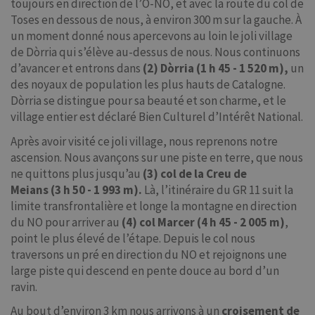
toujours en direction de l’O-NO, et avec la route du col de
Toses en dessous de nous, à environ 300 m sur la gauche. À
un moment donné nous apercevons au loin le joli village
de Dòrria qui s’élève au-dessus de nous. Nous continuons
d’avancer et entrons dans
(2) Dòrria
(1 h 45 - 1 520 m),
un
des noyaux de population les plus hauts de Catalogne.
Dòrria se distingue pour sa beauté et son charme, et le
village entier est déclaré Bien Culturel d’Intérêt National.
Après avoir visité ce joli village, nous reprenons notre
ascension. Nous avançons sur une piste en terre, que nous
ne quittons plus jusqu’au
(3) col de la Creu de
Meians
(3 h 50 - 1 993 m).
Là, l’itinéraire du GR 11 suit la
limite transfrontalière et longe la montagne en direction
du NO pour arriver au
(4) col Marcer
(4 h 45 - 2 005 m)
,
point le plus élevé de l’étape. Depuis le col nous
traversons un pré en direction du NO et rejoignons une
large piste qui descend en pente douce au bord d’un
ravin.
Au bout d’environ 3 km nous arrivons à un
croisement de