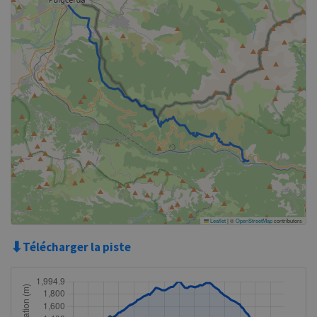
Leaflet
|
©
OpenStreetMap
contributors
⬇
Télécharger la piste