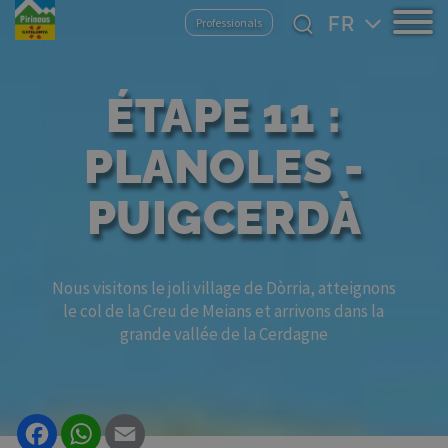
Aller
Select
Professionals
au
your
contenu
language
principal
ÉTAPE 11 :
PLANOLES -
PUIGCERDÀ
Nous visitons le joli village de Dòrria, atteignons
le col de la Creu de Meians et arrivons dans la
grande vallée de la Cerdagne
Facebook
WhatsApp
Email