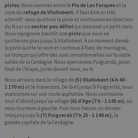
pistes
. Nous sommes entre le
Pla de Les Forques
et la
zone du
refuge de Vilallobent.
Il faut être ici très
attentif : nous quittons la piste et continuons en direction
du N sur un
sentier peu défini
qui descend un petit ravin.
Nous rejoignons bientôt une
piste
que nous ne
quitterons plus jusqu’à Vilallobent. À un moment donné
la piste quitte le ravin et continue à flanc de montagne,
un tronçon qui offre des vues sensationnelles sur la vaste
vallée de la Cerdagne. Nous apercevons Puigcerdà, point
final de l’étape, juste devant nous, au N.
Nous arrivons dans le village de
(5) Vilallobent (6 h 40 -
1 170 m)
et le traversons. De là et jusqu’à Puigcerdà, nous
avancerons sur une route asphaltée. Nous continuons
tout d’abord jusqu’au village
(6) d’Age (7 h - 1 145 m)
, où
nous tournons à gauche. Puis nous faisons un dernier
tronçon jusqu’à
(7) Puigcerdà (7 h 25 - 1 140 m)
, la
grande capitale de la Cerdagne.