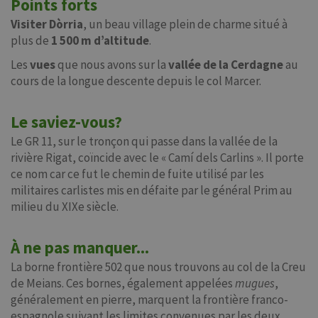
Points forts
Visiter Dòrria
, un beau village plein de charme situé à
plus de
1 500 m d’altitude
.
Les
vues
que nous avons sur la
vallée de la Cerdagne
au
cours de la longue descente depuis le col Marcer.
Le saviez-vous?
Le GR 11, sur le tronçon qui passe dans la vallée de la
rivière Rigat, coïncide avec le « Camí dels Carlins ». Il porte
ce nom car ce fut le chemin de fuite utilisé par les
militaires carlistes mis en défaite par le général Prim au
milieu du XIXe siècle.
À ne pas manquer...
La borne frontière 502 que nous trouvons au col de la Creu
de Meians. Ces bornes, également appelées
mugues
,
généralement en pierre, marquent la frontière franco-
espagnole suivant les limites convenues par les deux