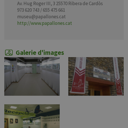
Av. Hug Roger III, 3 25570 Ribera de Cardòs
973 620 743 / 655 475 661
museu@papallones.cat
http://www.papallones.cat
Galerie d'images