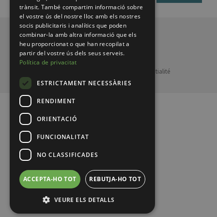
trànsit. També compartim informació sobre
el vostre ús del nostre lloc amb els nostres
socis publicitaris i analítics que poden
combinar-la amb altra informació que els
© 2026 Pirineus de Catalunya
heu proporcionat o que han recopilat a
partir del vostre ús dels seus serveis.
Política de privacitat
Legal notice
Politique de Confidentialité
MENUFOOTER
ESTRICTAMENT NECESSÀRIES
RENDIMENT
ORIENTACIÓ
FUNCIONALITAT
NO CLASSIFICADES
ACCEPTA-HO TOT
REBUTJA-HO TOT
VEURE ELS DETALLS