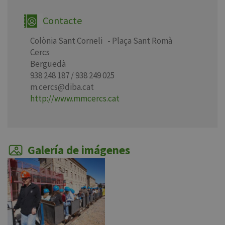
Contacte
Colònia Sant Corneli - Plaça Sant Romà
Cercs
Berguedà
938 248 187 / 938 249 025
m.cercs@diba.cat
http://www.mmcercs.cat
Galería de imágenes