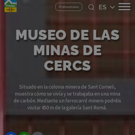
Pasar
Select
Profesionales
al
your
contenido
language
principal
MUSEO DE LAS
MINAS DE
CERCS
Situado en la colonia minera de Sant Corneli,
muestra cómo se vivía y se trabajaba en una mina
de carbón. Mediante un ferrocarril minero podréis
visitar 450 m de la galería Sant Romà.
Facebook
WhatsApp
Email