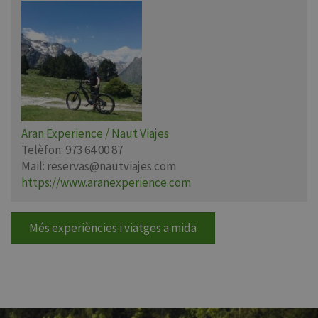
Aran Experience / Naut Viajes
Telèfon:
973 64 00 87
Mail:
reservas@nautviajes.com
https://www.aranexperience.com
Més experiències i viatges a mida