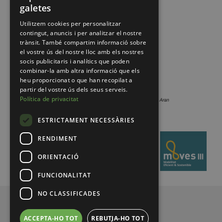
galetes
Utilitzem cookies per personalitzar
contingut, anuncis i per analitzar el nostre
trànsit. També compartim informació sobre
el vostre ús del nostre lloc amb els nostres
socis publicitaris i analítics que poden
combinar-la amb altra informació que els
heu proporcionat o que han recopilat a
partir del vostre ús dels seus serveis.
Política de privacitat
ESTRICTAMENT NECESSÀRIES
RENDIMENT
ORIENTACIÓ
FUNCIONALITAT
NO CLASSIFICADES
© 2026 Pirineus de Catalunya
ACCEPTA-HO TOT
REBUTJA-HO TOT