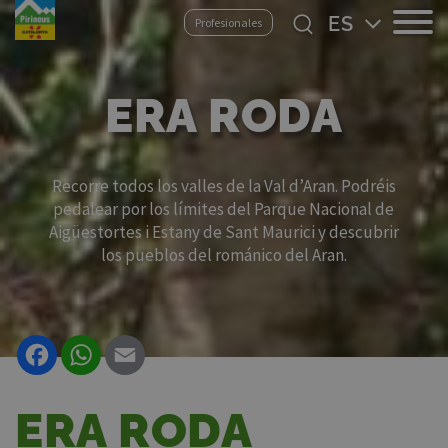
Pasar
Select
Profesionales
al
your
contenido
language
principal
ERA RODA
Recorre todos los valles de la Val d’Aran. Podréis
pedalear por los límites del Parque Nacional de
Aigüestortes i Estany de Sant Maurici y descubrir
los pueblos del románico del Aran.
Facebook
WhatsApp
Email
ERA RODA