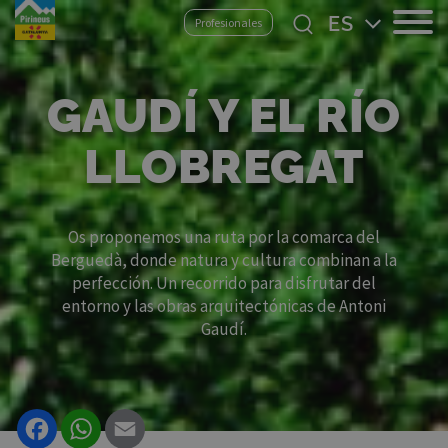
Pasar
Select
Profesionales
al
your
contenido
language
principal
GAUDÍ Y EL RÍO
LLOBREGAT
Os proponemos una ruta por la comarca del
Berguedà, donde natura y cultura combinan a la
perfección. Un recorrido para disfrutar del
entorno y las obras arquitectónicas de Antoni
Gaudí.
Facebook
WhatsApp
Email