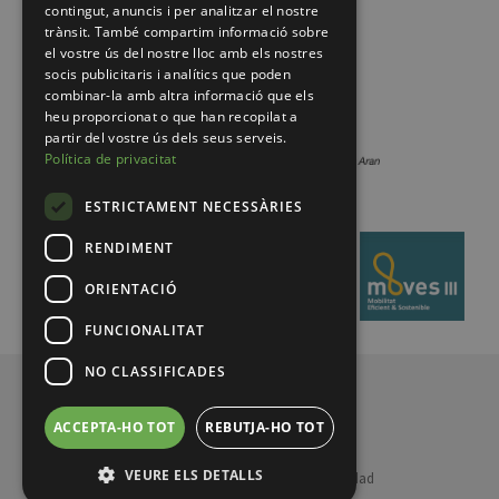
contingut, anuncis i per analitzar el nostre
trànsit. També compartim informació sobre
el vostre ús del nostre lloc amb els nostres
socis publicitaris i analítics que poden
combinar-la amb altra informació que els
heu proporcionat o que han recopilat a
partir del vostre ús dels seus serveis.
Política de privacitat
ESTRICTAMENT NECESSÀRIES
RENDIMENT
ORIENTACIÓ
FUNCIONALITAT
NO CLASSIFICADES
© 2026 Pirineus de Catalunya
ACCEPTA-HO TOT
REBUTJA-HO TOT
VEURE ELS DETALLS
Legal notice
Política de privacidad