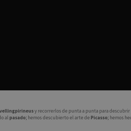
vellingpirineus
y recorrerlos de punta a punta para descubrir
do al
pasado
; hemos descubierto el arte de
Picasso
; hemos he