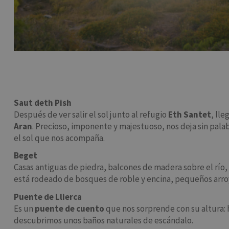
Saut deth Pish
Después de ver salir el sol junto al refugio
Eth Santet
, ll
Aran
. Precioso, imponente y majestuoso, nos deja sin pala
el sol que nos acompaña.
Beget
Casas antiguas de piedra, balcones de madera sobre el río
está rodeado de bosques de roble y encina, pequeños arroy
Puente de Llierca
Es un
puente de cuento
que nos sorprende con su altura:
descubrimos unos baños naturales de escándalo.