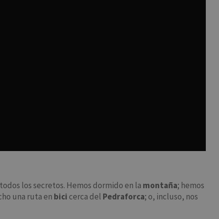
 todos los secretos. Hemos dormido en la
montaña
; hemos
cho una ruta en
bici
cerca del
Pedraforca
; o, incluso, nos