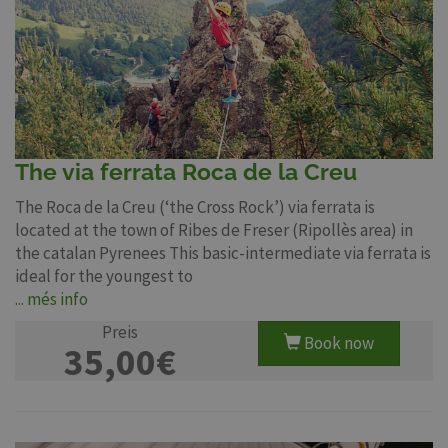
The via ferrata Roca de la Creu
The Roca de la Creu (‘the Cross Rock’) via ferrata is
located at the town of Ribes de Freser (Ripollès area) in
the catalan Pyrenees This basic-intermediate via ferrata is
ideal for the youngest to
... més info
Preis
Book now
35,00€