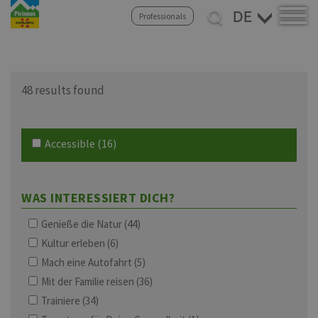
Direkt
Select
Professionals
zum
your
Inhalt
language
48 results found
Accessible
(16)
WAS INTERESSIERT DICH?
Genieße die Natur
(44)
Kultur erleben
(6)
Mach eine Autofahrt
(5)
Mit der Familie reisen
(36)
Trainiere
(34)