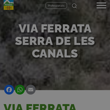
Overslaan
Professionals
en
naar
de
VIA FERRATA
inhoud
gaan
SERRA DE LES
CANALS
Facebook
WhatsApp
Email
VIA FERRATA