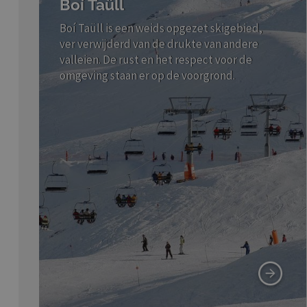
Boí Taüll
Boí Taüll is een weids opgezet skigebied,
ver verwijderd van de drukte van andere
valleien. De rust en het respect voor de
omgeving staan er op de voorgrond.