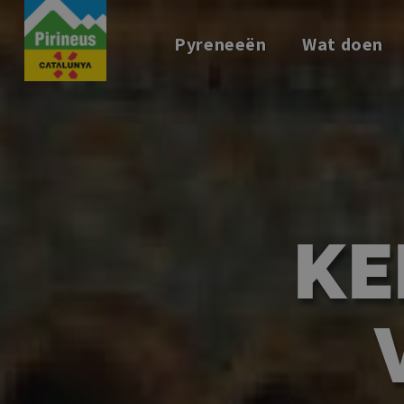
Overslaan
en
Pyreneeën
Wat doen
naar
de
inhoud
gaan
KE