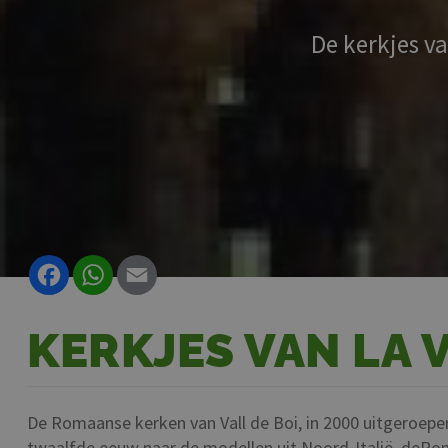
De kerkjes v
Facebook
WhatsApp
Email
KERKJES VAN LA V
De Romaanse kerken van Vall de Boi, in 2000 uitgeroepe
twaalfde eeuw naar de modellen uit Noord-Italië, deRo