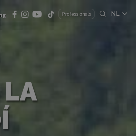
Select
Professionals
ing
your
language
 LA
Í