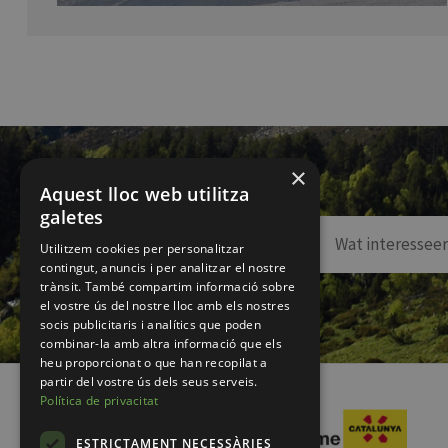
×
Aquest lloc web utilitza
galetes
Utilitzem cookies per personalitzar
contingut, anuncis i per analitzar el nostre
trànsit. També compartim informació sobre
el vostre ús del nostre lloc amb els nostres
socis publicitaris i analítics que poden
combinar-la amb altra informació que els
heu proporcionat o que han recopilat a
partir del vostre ús dels seus serveis.
Política de privacitat
ESTRICTAMENT NECESSÀRIES