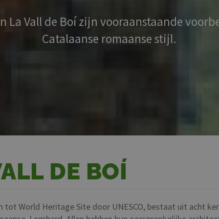
an La Vall de Boí zijn vooraanstaande voorb
Catalaanse romaanse stijl.
ALL DE BOÍ
n tot World Heritage Site door UNESCO, bestaat uit acht ke
maanse Lombard. Allen hebben hun oorspronkelijke architec