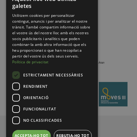
galetes
Utilitzem cookies per personalitzar
contingut, anuncis i per analitzar el nostre
trànsit. També compartim informació sobre
el vostre ús del nostre lloc amb els nostres
socis publicitaris i analítics que poden
combinar-la amb altra informació que els
heu proporcionat o que han recopilat a
partir del vostre ús dels seus serveis.
Política de privacitat
ESTRICTAMENT NECESSÀRIES
RENDIMENT
ORIENTACIÓ
FUNCIONALITAT
NO CLASSIFICADES
© 2026 Pirineus de Catalunya
ACCEPTA-HO TOT
REBUTJA-HO TOT