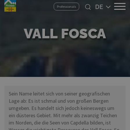
Direkt
Select
Professionals
zum
your
Inhalt
language
VALL FOSCA
Sein Name leitet sich von seiner geografischen
Lage ab: Es ist schmal und von großen Bergen
umgeben. Es handelt sich jedoch keineswegs um
ein düsteres Gebiet. Mit mehr als zwanzig Teichen
im Norden, die die Seen von Capdella bilden, ist
Wasser die wichtigste Ressource des Vall Fosca. So