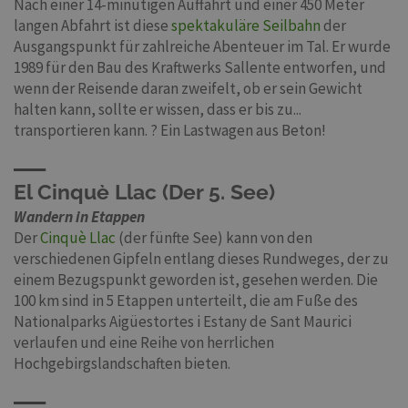
Nach einer 14-minütigen Auffahrt und einer 450 Meter
langen Abfahrt ist diese
spektakuläre Seilbahn
der
Ausgangspunkt für zahlreiche Abenteuer im Tal. Er wurde
1989 für den Bau des Kraftwerks Sallente entworfen, und
wenn der Reisende daran zweifelt, ob er sein Gewicht
halten kann, sollte er wissen, dass er bis zu...
transportieren kann. ? Ein Lastwagen aus Beton!
El Cinquè Llac (Der 5. See)
Wandern in Etappen
Der
Cinquè Llac
(der fünfte See) kann von den
verschiedenen Gipfeln entlang dieses Rundweges, der zu
einem Bezugspunkt geworden ist, gesehen werden. Die
100 km sind in 5 Etappen unterteilt, die am Fuße des
Nationalparks Aigüestortes i Estany de Sant Maurici
verlaufen und eine Reihe von herrlichen
Hochgebirgslandschaften bieten.