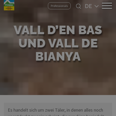
Direkt
Select
Professionals
zum
your
Inhalt
language
VALL D’EN BAS
UND VALL DE
BIANYA
Es handelt sich um zwei Täler, in denen alles noch