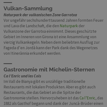
Vulkan-Sammlung
Naturpark der vulkanischen Zone Garrotxa
Vor ungefähr sechshunderttausend Jahren formten Feuer
und Lava die Landschaft, die den
Naturpark
der
Vulkanzone der Garrotxa einnimmt. Dieses geschützte
Gebiet im Inneren von Girona ist eine Ansammlung von
vierzig Vulkankegeln. Neben dem beliebten Ausflug zur
Fageda d'en Jordà kann der Park dank des Wegenetzes
von Itinerànnia erkundet werden.
Gastronomie mit Michelin-Sternen
Ca l’Enric und les Cols
Im Vall de Bianya gibt es unzählige traditionelle
Restaurants mit lokalen Produkten. Aber es gibt auch
Restaurants, die das Gebiet an die Spitze der
Gastronomie stellen. Hervorzuheben ist das
Ca l’Enric
, das
1882 als Gasthof begann und dank der Juncà-Brüder einen