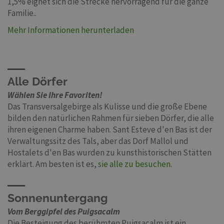
1,5% eignet sich die Strecke hervorragend für die ganze
Familie..
Mehr Informationen herunterladen
Alle Dörfer
Wählen Sie Ihre Favoriten!
Das Transversalgebirge als Kulisse und die große Ebene
bilden den natürlichen Rahmen für sieben Dörfer, die alle
ihren eigenen Charme haben. Sant Esteve d'en Bas ist der
Verwaltungssitz des Tals, aber das Dorf Mallol und
Hostalets d'en Bas wurden zu kunsthistorischen Stätten
erklärt. Am besten ist es,
sie alle zu besuchen
.
Sonnenuntergang
Vom Berggipfel des Puigsacalm
Die Besteigung des berühmten Puigsacalm ist ein