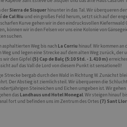
sche Kapelle Sant Esteve de Sisquer und das alte Haus Casa del
n der
Sierra de Sisquer
hinunter in das Tal. Wir überqueren de
í de Cal Riu
und ein großes Feld herum, setzt sich auf der enge
 scharfen Kurve gehen wir in den eindrucksvollen Kiefernwald 
ten, können wir in den Felsen vor uns eine Kolonie von Gänseg
ten suchen.
n asphaltierten Weg bis nach
La Corriu
hinauf. Wir kommen an 
den Weg und legen eine Strecke auf dem alten Weg zurück, der 
s wir den Gipfel
(5) Cap de Balç (5:10 Std. - 1.410 m)
erreiche
icht auf das Vall de Lord von diesem Punkt ist sensationell!
e Strecke bergab durch den Wald in Richtung W. Zunächst ble
hrt. Der Abstieg ist ziemlich steil. Wir überqueren die Schluch
undertjährigen Steineichen und Eichen umgeben ist. Wir gehen
gehen das
Landhaus und Hotel Monegal
. Wir steigen hinauf 
 Canal fort und befinden uns im Zentrum des Ortes
(7) Sant Llo