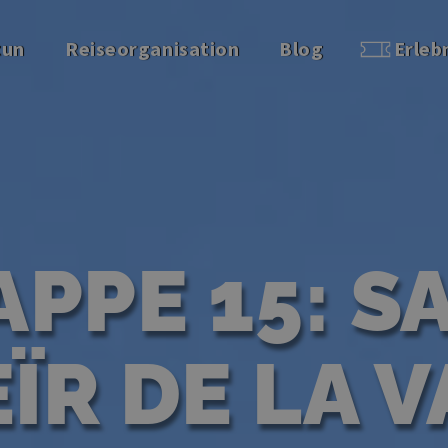
tun
Reiseorganisation
Blog
Erleb
APPE 15: S
ÏR DE LA 