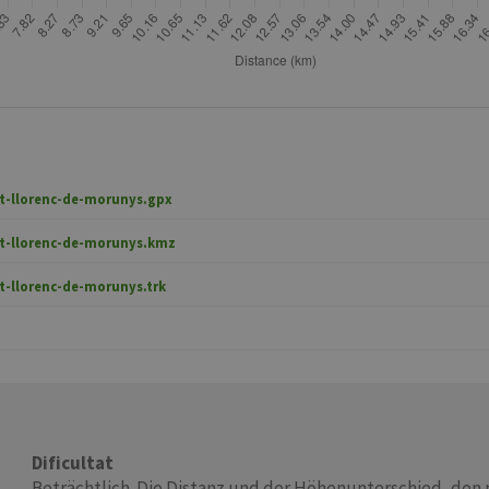
ant-llorenc-de-morunys.gpx
ant-llorenc-de-morunys.kmz
nt-llorenc-de-morunys.trk
Dificultat
Beträchtlich. Die Distanz und der Höhenunterschied, de