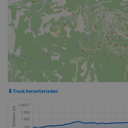
⬇
Track herunterladen