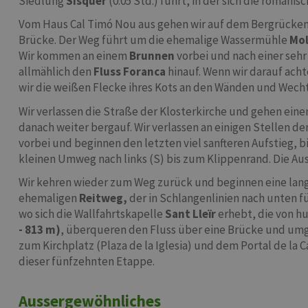
Siedlung
Sisquer
(0:05 Std.) führt, in der sich die romani
Vom Haus Cal Timó Nou aus gehen wir auf dem Bergrücke
Brücke. Der Weg führt um die ehemalige Wassermühle
Mol
Wir kommen an einem
Brunnen
vorbei und nach einer sehr
allmählich den
Fluss Foranca
hinauf. Wenn wir darauf ach
wir die weißen Flecke ihres Kots an den Wänden und Wech
Wir verlassen die Straße der Klosterkirche und gehen eine
danach weiter bergauf. Wir verlassen an einigen Stellen 
vorbei und beginnen den letzten viel sanfteren Aufstieg, bi
kleinen Umweg nach links (S) bis zum Klippenrand. Die Auss
Wir kehren wieder zum Weg zurück und beginnen eine lang
ehemaligen
Reitweg,
der in Schlangenlinien nach unten fü
wo sich die Wallfahrtskapelle
Sant Lleïr
erhebt, die von h
- 813 m)
, überqueren den Fluss über eine Brücke und um
zum Kirchplatz (Plaza de la Iglesia) und dem Portal de la
dieser fünfzehnten Etappe.
Aussergewöhnliches