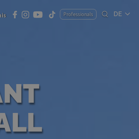
Select
Professionals
nis
your
language
ANT
VALL