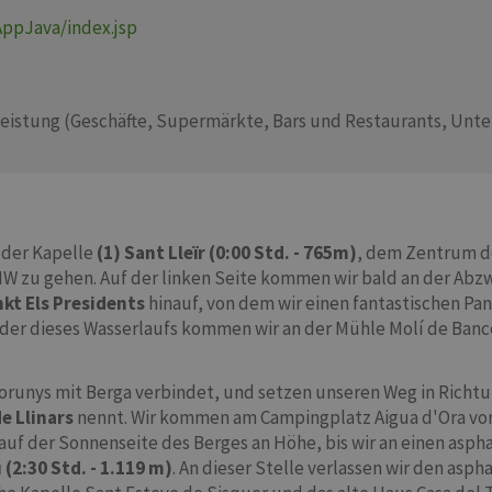
AppJava/index.jsp
leistung (Geschäfte, Supermärkte, Bars und Restaurants, Unterkü
 der Kapelle
(1) Sant Lleïr (0:00 Std. - 765m)
, dem Zentrum de
 NW zu gehen. Auf der linken Seite kommen wir bald an der A
kt Els Presidents
hinauf, von dem wir einen fantastischen P
der dieses Wasserlaufs kommen wir an der Mühle Molí de Bance
Morunys mit Berga verbindet, und setzen unseren Weg in Richtu
e Llinars
nennt. Wir kommen am Campingplatz Aigua d'Ora vor
n auf der Sonnenseite des Berges an Höhe, bis wir an einen asp
 (2:30 Std. - 1.119 m)
. An dieser Stelle verlassen wir den asph