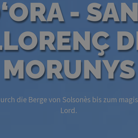
‘ORA - SA
LLORENÇ D
MORUNYS
urch die Berge von Solsonès bis zum magisc
Lord.