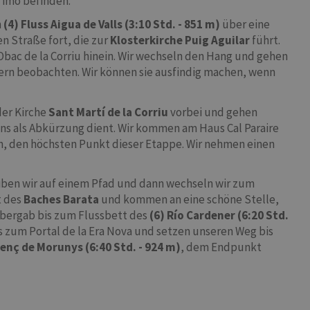
 Timó befinden.
n
(4) Fluss Aigua de Valls (3:10 Std. - 851 m)
über eine
n Straße fort, die zur
Klosterkirche Puig Aguilar
führt.
Obac de la Corriu hinein. Wir wechseln den Hang und gehen
eiern beobachten. Wir können sie ausfindig machen, wenn
der Kirche
Sant Martí de la Corriu
vorbei und gehen
uns als Abkürzung dient. Wir kommen am Haus Cal Paraire
n, den höchsten Punkt dieser Etappe. Wir nehmen einen
iben wir auf einem Pfad und dann wechseln wir zum
t des
Baches
Barata
und kommen an eine schöne Stelle,
 bergab bis zum Flussbett des
(6) Río Cardener (6:20 Std.
bis zum Portal de la Era Nova und setzen unseren Weg bis
renç de Morunys (6:40 Std. - 924 m)
, dem Endpunkt