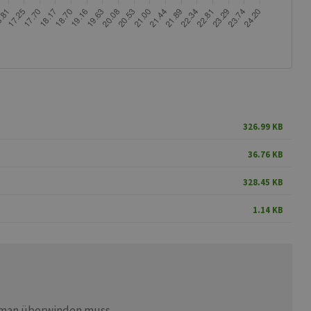
326.99 KB
36.76 KB
328.45 KB
1.14 KB
n man überwinden muss.