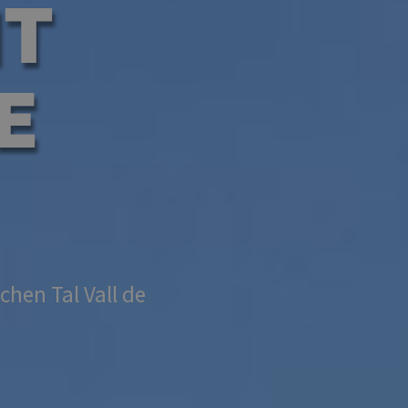
NT
E
hen Tal Vall de