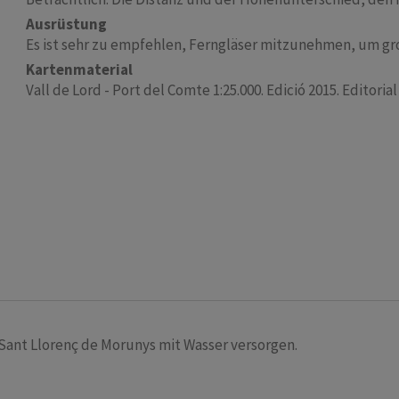
Ausrüstung
Es ist sehr zu empfehlen, Ferngläser mitzunehmen, um g
Kartenmaterial
Vall de Lord - Port del Comte 1:25.000. Edició 2015. Editorial
d Sant Llorenç de Morunys mit Wasser versorgen.