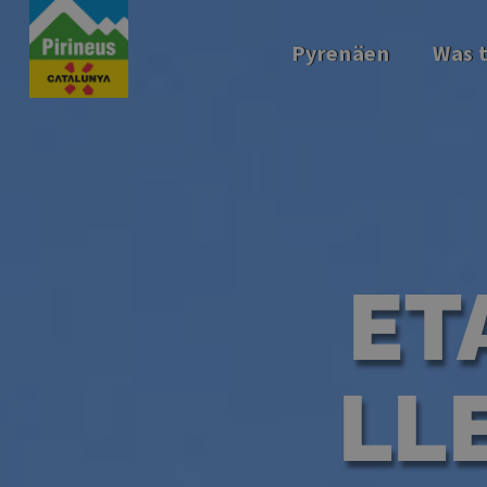
Direkt
zum
Pyrenäen
Was 
Inhalt
ET
LLE