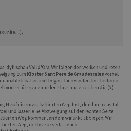
nfte, ...).
s idyllischen Vall d'Ora. Wir folgen den weißen und roten
bzweigung zum
Kloster Sant Pere de Graudescales
vorbei.
anoramablick haben und folgen dann wieder den düsteren
ll vorbei, überqueren den Fluss und erreichen die
(2)
ng N auf einem asphaltierten Weg fort, der durch das Tal
bei und lassen eine Abzweigung auf der rechten Seite
haltierten Weg kommen, an dem wir links abbiegen. Wir
altierten Weg, der bis zur verlassenen