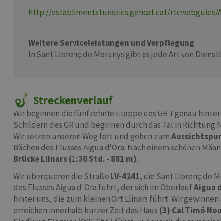
http://establimentsturistics.gencat.cat/rtcwebguies/
Weitere Serviceleistungen und Verpflegung
In Sant Llorenç de Morunys gibt es jede Art von Dienst
Streckenverlauf
Wir beginnen die fünfzehnte Etappe des GR 1 genau hinter
Schildern des GR und beginnen durch das Tal in Richtung
Wir setzen unseren Weg fort und gehen zum
Aussichtspun
Bächen des Flusses Aigua d'Ora. Nach einem schönen Mäan
Brücke Llinars (1:30 Std. - 881 m)
.
Wir überqueren die Straße
LV-4241
, die Sant Llorenç de 
des Flusses Aigua d'Ora führt, der sich im Oberlauf
Aigua d
hinter uns, die zum kleinen Ort Llinars führt. Wir gewinne
erreichen innerhalb kurzer Zeit das Haus
(3) Cal Timó Nou