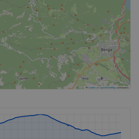
Leaflet
|
©
OpenStreetMap
contributors