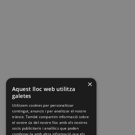
×
Aquest lloc web utilitza
galetes
Utilitzem cookies per personalitzar
contingut, anuncis i per analitzar el nostre
trànsit. També compartim informació sobre
el vostre ús del nostre lloc amb els nostres
socis publicitaris i analítics que poden
combinar-la amb altra informació que els