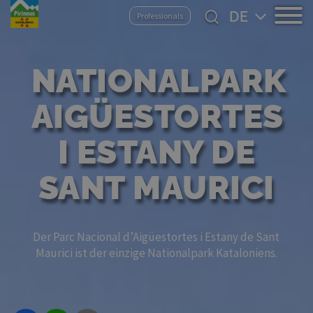
Direkt
Select
Professionals
zum
your
Inhalt
language
NATIONALPARK
AIGÜESTORTES
I ESTANY DE
SANT MAURICI
Der Parc Nacional d’Aigüestortes i Estany de Sant
Maurici ist der einzige Nationalpark Kataloniens.