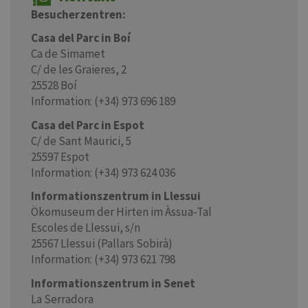
Besucherzentren:
Casa del Parc in Boí
Ca de Simamet
C/ de les Graieres, 2
25528 Boí
Information: (+34) 973 696 189
Casa del Parc in Espot
C/ de Sant Maurici, 5
25597 Espot
Information: (+34) 973 624 036
Informationszentrum in Llessui
Ökomuseum der Hirten im Àssua-Tal
Escoles de Llessui, s/n
25567 Llessui (Pallars Sobirà)
Information: (+34) 973 621 798
Informationszentrum in Senet
La Serradora