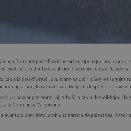
alunya, formant part d’un itinerari europeu que uneix Andorr
rurals i llocs d’interès cultural que representen l’essència 
eix cap a la Seu d’Urgell, allunyant-se del riu Segre i seguin
ant cap al sud, la ruta arriba a Bellprat després de travessar 
prés de passar per Mont-ral, Arbolí, la Mola de Colldejou i la
s, a la Comunitat Valenciana.
a aventura completa, amb una barreja de paisatges, història i