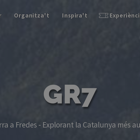
r
Organitza't
Inspira't
Experiènc
GR7
ra a Fredes - Explorant la Catalunya més a