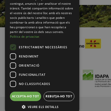
contingut, anuncis i per analitzar el nostre
trànsit. També compartim informació sobre
el vostre ús del nostre lloc amb els nostres
socis publicitaris i analítics que poden
combinar-la amb altra informació que els
heu proporcionat o que han recopilat a
partir del vostre ús dels seus serveis.
Política de privacitat
ESTRICTAMENT NECESSÀRIES
RENDIMENT
ORIENTACIÓ
FUNCIONALITAT
NO CLASSIFICADES
ACCEPTA-HO TOT
REBUTJA-HO TOT
© 2026 Pirineus de Catalunya
VEURE ELS DETALLS