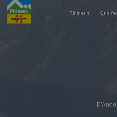
Vés
al
Pirineus
Què fe
contingut
D’Andor