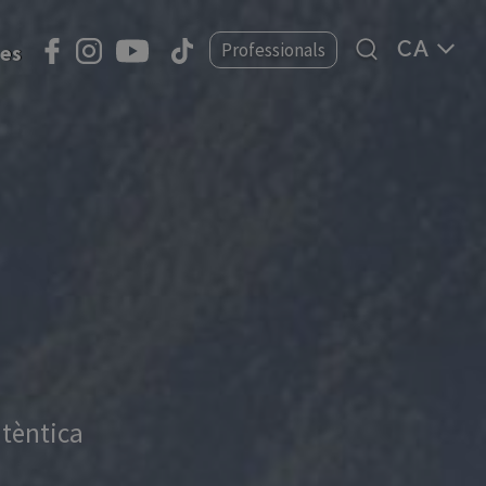
Select
Professionals
ies
your
language
utèntica