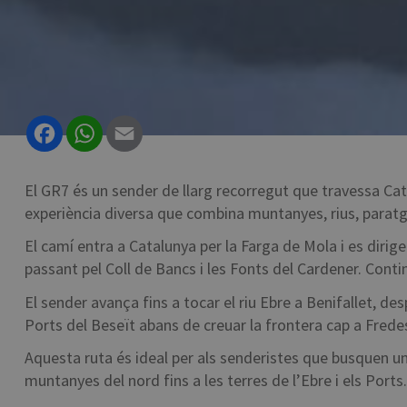
Facebook
WhatsApp
Email
El GR7 és un sender de llarg recorregut que travessa Cat
experiència diversa que combina muntanyes, rius, paratges 
El camí entra a Catalunya per la Farga de Mola i es dirig
passant pel Coll de Bancs i les Fonts del Cardener. Continu
El sender avança fins a tocar el riu Ebre a Benifallet, des
Ports del Beseït abans de creuar la frontera cap a Frede
Aquesta ruta és ideal per als senderistes que busquen un
muntanyes del nord fins a les terres de l’Ebre i els Ports.