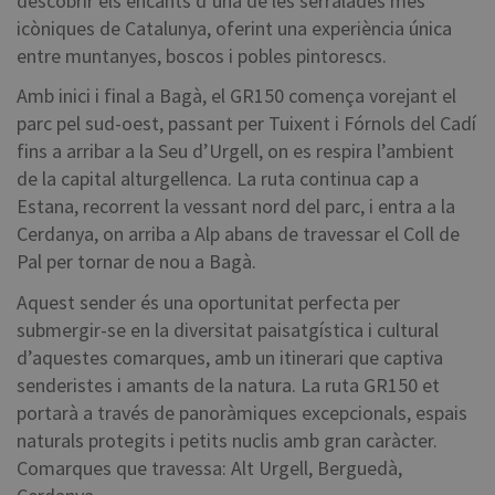
descobrir els encants d’una de les serralades més
icòniques de Catalunya, oferint una experiència única
entre muntanyes, boscos i pobles pintorescs.
Amb inici i final a Bagà, el GR150 comença vorejant el
parc pel sud-oest, passant per Tuixent i Fórnols del Cadí
fins a arribar a la Seu d’Urgell, on es respira l’ambient
de la capital alturgellenca. La ruta continua cap a
Estana, recorrent la vessant nord del parc, i entra a la
Cerdanya, on arriba a Alp abans de travessar el Coll de
Pal per tornar de nou a Bagà.
Aquest sender és una oportunitat perfecta per
submergir-se en la diversitat paisatgística i cultural
d’aquestes comarques, amb un itinerari que captiva
senderistes i amants de la natura. La ruta GR150 et
portarà a través de panoràmiques excepcionals, espais
naturals protegits i petits nuclis amb gran caràcter.
Comarques que travessa: Alt Urgell, Berguedà,