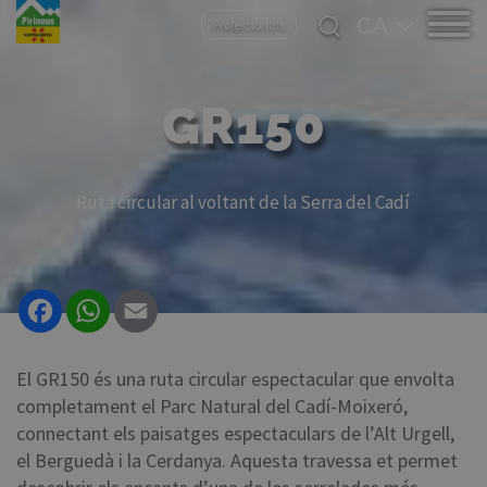
Vés
Select
Professionals
al
your
contingut
language
GR150
Ruta circular al voltant de la Serra del Cadí
Facebook
WhatsApp
Email
El GR150 és una ruta circular espectacular que envolta
completament el Parc Natural del Cadí-Moixeró,
connectant els paisatges espectaculars de l’Alt Urgell,
el Berguedà i la Cerdanya. Aquesta travessa et permet