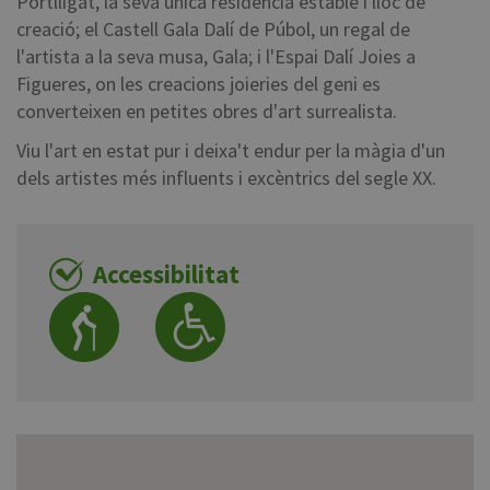
Portlligat, la seva única residència estable i lloc de
creació; el Castell Gala Dalí de Púbol, un regal de
l'artista a la seva musa, Gala; i l'Espai Dalí Joies a
Figueres, on les creacions joieries del geni es
converteixen en petites obres d'art surrealista.
Viu l'art en estat pur i deixa't endur per la màgia d'un
dels artistes més influents i excèntrics del segle XX.
Accessibilitat