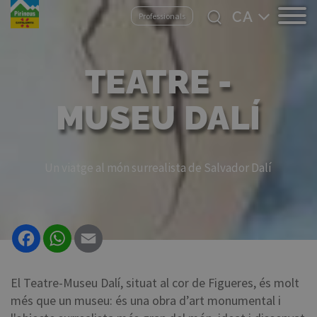
Vés
Select
Professionals
al
your
contingut
language
TEATRE -
MUSEU DALÍ
Un viatge al món surrealista de Salvador Dalí
Facebook
WhatsApp
Email
El Teatre-Museu Dalí, situat al cor de Figueres, és molt
més que un museu: és una obra d’art monumental i