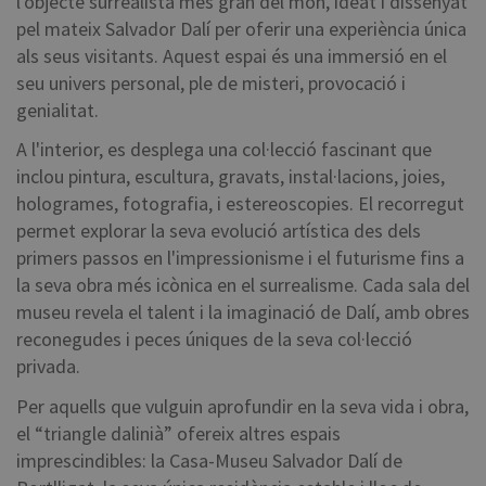
l'objecte surrealista més gran del món, ideat i dissenyat
pel mateix Salvador Dalí per oferir una experiència única
als seus visitants. Aquest espai és una immersió en el
seu univers personal, ple de misteri, provocació i
genialitat.
A l'interior, es desplega una col·lecció fascinant que
inclou pintura, escultura, gravats, instal·lacions, joies,
hologrames, fotografia, i estereoscopies. El recorregut
permet explorar la seva evolució artística des dels
primers passos en l'impressionisme i el futurisme fins a
la seva obra més icònica en el surrealisme. Cada sala del
museu revela el talent i la imaginació de Dalí, amb obres
reconegudes i peces úniques de la seva col·lecció
privada.
Per aquells que vulguin aprofundir en la seva vida i obra,
el “triangle dalinià” ofereix altres espais
imprescindibles: la Casa-Museu Salvador Dalí de