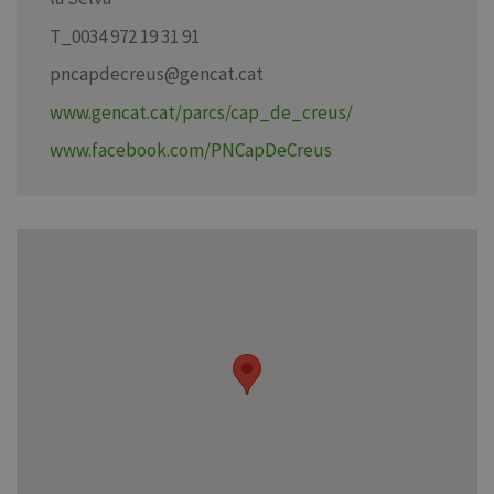
T_0034 972 19 31 91
pncapdecreus@gencat.cat
www.gencat.cat/parcs/cap_de_creus/
www.facebook.com/PNCapDeCreus