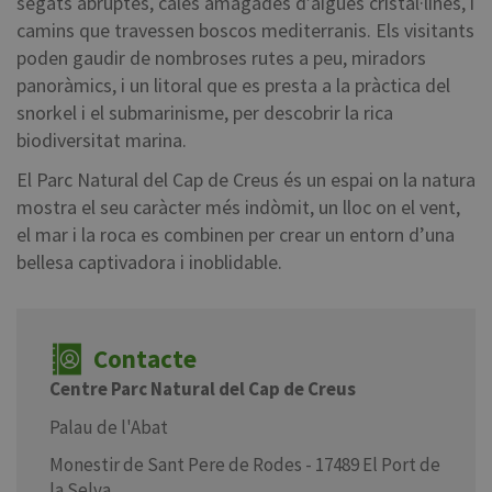
segats abruptes, cales amagades d’aigües cristal·lines, i
camins que travessen boscos mediterranis. Els visitants
poden gaudir de nombroses rutes a peu, miradors
panoràmics, i un litoral que es presta a la pràctica del
snorkel i el submarinisme, per descobrir la rica
biodiversitat marina.
El Parc Natural del Cap de Creus és un espai on la natura
mostra el seu caràcter més indòmit, un lloc on el vent,
el mar i la roca es combinen per crear un entorn d’una
bellesa captivadora i inoblidable.
Contacte
Centre Parc Natural del Cap de Creus
Palau de l'Abat
Monestir de Sant Pere de Rodes - 17489 El Port de
la Selva