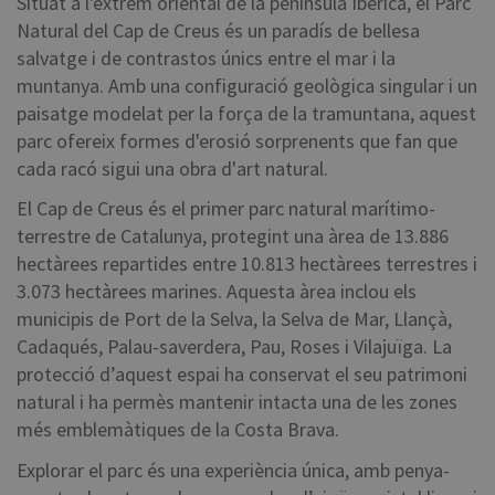
Situat a l'extrem oriental de la península Ibèrica, el Parc
Natural del Cap de Creus és un paradís de bellesa
salvatge i de contrastos únics entre el mar i la
muntanya. Amb una configuració geològica singular i un
paisatge modelat per la força de la tramuntana, aquest
parc ofereix formes d'erosió sorprenents que fan que
cada racó sigui una obra d'art natural.
El Cap de Creus és el primer parc natural marítimo-
terrestre de Catalunya, protegint una àrea de 13.886
hectàrees repartides entre 10.813 hectàrees terrestres i
3.073 hectàrees marines. Aquesta àrea inclou els
municipis de Port de la Selva, la Selva de Mar, Llançà,
Cadaqués, Palau-saverdera, Pau, Roses i Vilajuïga. La
protecció d’aquest espai ha conservat el seu patrimoni
natural i ha permès mantenir intacta una de les zones
més emblemàtiques de la Costa Brava.
Explorar el parc és una experiència única, amb penya-