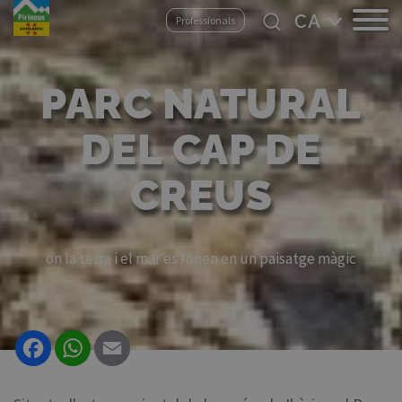
Vés
Select
Professionals
al
your
contingut
language
PARC NATURAL
DEL CAP DE
CREUS
on la terra i el mar es fonen en un paisatge màgic
Facebook
WhatsApp
Email