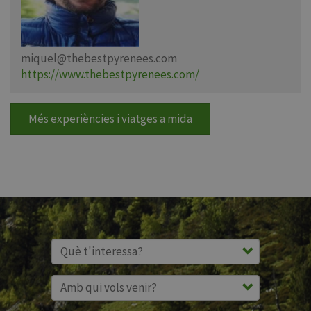
miquel@thebestpyrenees.com
https://www.thebestpyrenees.com/
Més experiències i viatges a mida