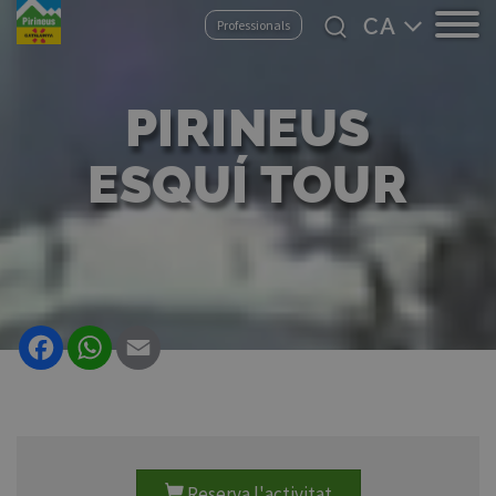
Vés
Select
Professionals
al
your
contingut
language
PIRINEUS
ESQUÍ TOUR
Facebook
WhatsApp
Email
Reserva l'activitat