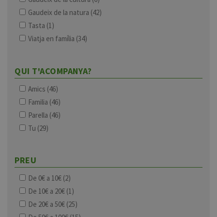
Gaudeix de la natura
(42)
Tasta
(1)
Viatja en família
(34)
QUI T'ACOMPANYA?
Amics
(46)
Familia
(46)
Parella
(46)
Tu
(29)
PREU
De 0€ a 10€
(2)
De 10€ a 20€
(1)
De 20€ a 50€
(25)