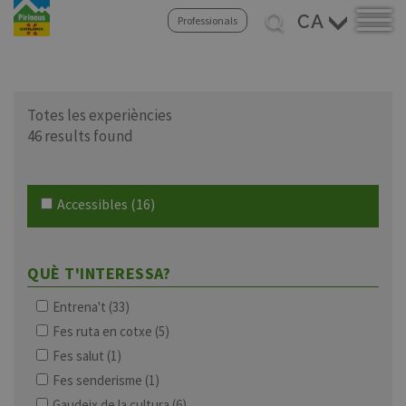
Vés
Select
Professionals
al
your
contingut
language
Totes les experiències
46 results found
Accessibles
(16)
QUÈ T'INTERESSA?
Entrena't
(33)
Fes ruta en cotxe
(5)
Fes salut
(1)
Fes senderisme
(1)
Gaudeix de la cultura
(6)